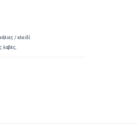
νάλιες / κλειδί
ς λαβές;